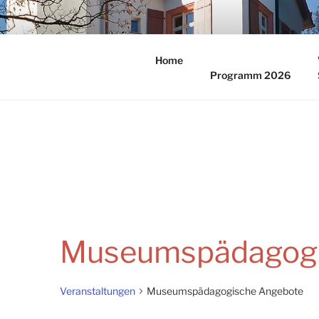
Zum
Inhalt
KULTURFR
springen
Home
Programm 2026
Museumspädagogi
Veranstaltungen
Museumspädagogische Angebote