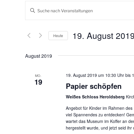
V
B
e
i
t
r
t
19. August 201
Heute
a
e
S
D
n
c
a
August 2019
s
h
t
l
u
t
ü
m
19. August 2019 um 10:30
bis
MO.
19
a
s
w
Papier schöpfen
s
ä
l
e
h
Weißes Schloss Heroldsberg
Kir
t
l
l
Angebot für Kinder im Rahmen des
w
e
u
viel Spannendes zu entdecken! Gem
o
n
wartet das Museum im Koffer an der 
n
r
.
hergestellt wurde, und jetzt seid ih
t