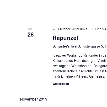
g
ü
s
a
s
t
e
l
i
28. Oktober 2019 um 10:00
bis
w
MO.
28
o
o
Rapunzel
r
n
Schuster's five
Schustergasse 5, H
t
.
Kreativer Workshop für Kinder in de
Kulturfreunde Heroldsberg e. V. mi
zweitägigen Workshop an. Reingard
abenteuerliche Geschichte um ein 
natürlich einen Prinzen. Gemeinsam
Weiterlesen
November 2019