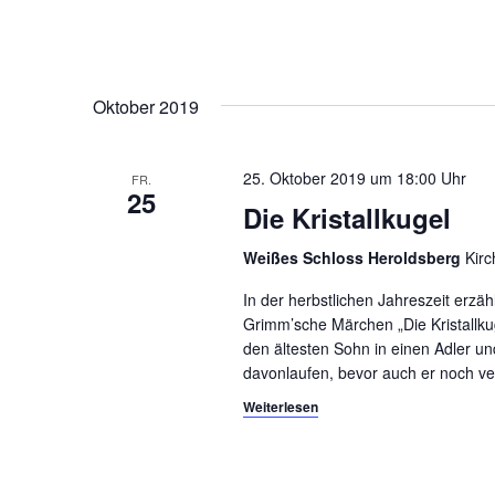
s
e
r
i
a
c
n
Oktober 2019
s
h
t
25. Oktober 2019 um 18:00
t
a
FR.
25
l
Die Kristallkugel
e
t
Weißes Schloss Heroldsberg
Kir
n
u
n
,
In der herbstlichen Jahreszeit erzä
g
Grimm’sche Märchen „Die Kristallkug
N
e
den ältesten Sohn in einen Adler un
n
davonlaufen, bevor auch er noch ve
a
S
Weiterlesen
v
c
h
i
l