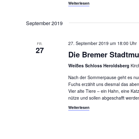
g
e
Weiterlesen
e
i
n
n
September 2019
g
S
e
b
27. September 2019 um 18:00
FR.
u
27
e
Die Bremer Stadtmu
c
n
.
Weißes Schloss Heroldsberg
Kir
h
S
Nach der Sommerpause geht es nun 
e
u
Fuchs erzählt uns diesmal das abe
c
u
Vier alte Tiere – ein Hahn, eine Kat
h
nütze und sollen abgeschafft werde
n
e
n
Weiterlesen
d
a
A
c
h
n
V