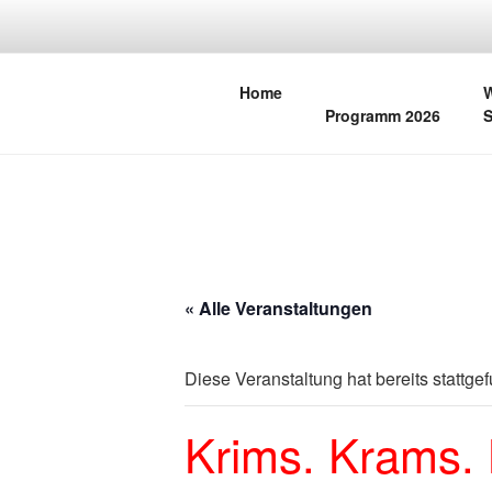
Zum
Inhalt
KULTURFR
springen
Home
W
Programm 2026
S
« Alle Veranstaltungen
Diese Veranstaltung hat bereits stattge
Krims. Krams. 