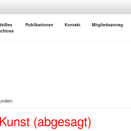
EUNDE HEROLDSBER
eißes
Publikationen
Kontakt
Mitgliedsantrag
chloss
funden.
Kunst (abgesagt)