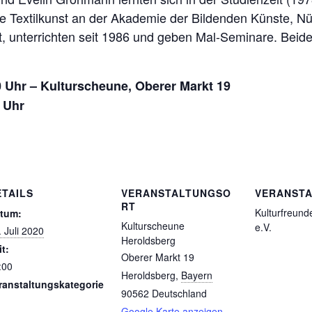
ie Textilkunst an der Akademie der Bildenden Künste, N
, unterrichten seit 1986 und geben Mal-Seminare. Beide 
00 Uhr – Kulturscheune, Oberer Markt 19
0 Uhr
ETAILS
VERANSTALTUNGSO
VERANSTA
RT
Kulturfreund
tum:
Kulturscheune
e.V.
. Juli 2020
Heroldsberg
it:
Oberer Markt 19
:00
Heroldsberg
,
Bayern
ranstaltungskategorie
90562
Deutschland
Google Karte anzeigen