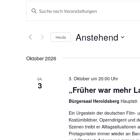
V
B
e
i
t
r
t
Anstehend
Heute
a
e
S
D
n
c
a
Oktober 2026
s
h
t
l
u
t
ü
m
3. Oktober um 20:00
SA.
3
a
s
w
„Früher war mehr La
s
ä
l
e
h
Bürgersaal Heroldsberg
Hauptstr.
t
l
l
Ein Urgestein der deutschen Film-
w
e
u
Kostümbildner, Operndirigent und de
o
n
Szenen treibt er Alltagssituationen
n
r
.
Protagonisten immer wieder an Banal
t