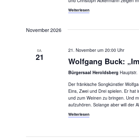
g
und Christoph Ackermann zeigen me
e
Weiterlesen
e
i
n
n
g
November 2026
S
e
b
u
e
21. November um 20:00
SA.
21
c
n
Wolfgang Buck: „I
.
h
S
Bürgersaal Heroldsberg
Hauptstr.
e
u
Der fränkische Songkünstler Wolfga
c
u
Eins, Zwei und Drei spielen. Er ha
h
und zum Weinen zu bringen. Und man
n
e
aufzuhören. Solange aber will der 
n
d
Weiterlesen
a
A
c
h
n
V