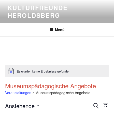
Zum
KULTURFREUNDE
Inhalt
HEROLDSBERG
springen
Menü
Es wurden keine Ergebnisse gefunden.
H
i
n
Museumspädagogische Angebote
w
e
Veranstaltungen
Museumspädagogische Angebote
i
s
V
V
Anstehende
S
L
e
e
u
D