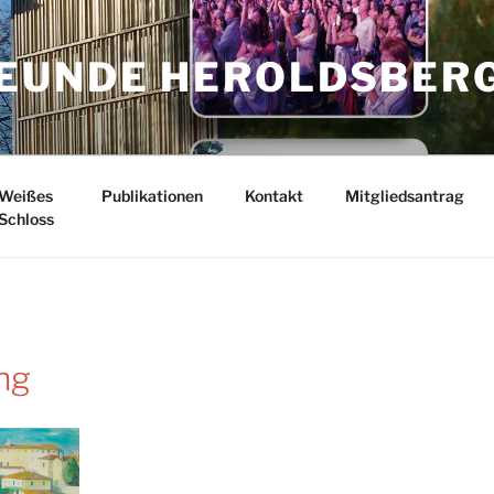
EUNDE HEROLDSBER
Weißes
Publikationen
Kontakt
Mitgliedsantrag
Schloss
ng