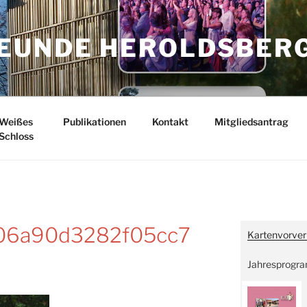
EUNDE HEROLDSBER
Weißes
Publikationen
Kontakt
Mitgliedsantrag
Schloss
06a90d3282f05cc7
Kartenvorver
Jahresprogr