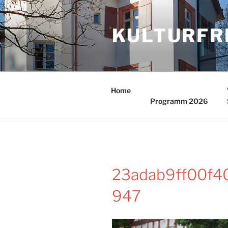
Zum
Inhalt
KULTURFR
springen
Home
Programm 2026
23adab9ff00f4
947