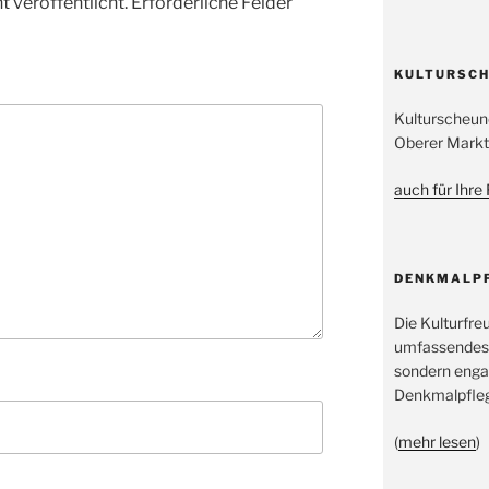
 veröffentlicht.
Erforderliche Felder
KULTURSCH
Kulturscheun
Oberer Markt
auch für Ihre
DENKMALP
Die Kulturfre
umfassendes
sondern engag
Denkmalpfleg
(
mehr lesen
)