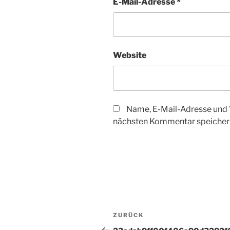
E-Mail-Adresse
*
Website
Name, E-Mail-Adresse und 
nächsten Kommentar speicher
Beitragsnavigation
Vorheriger
ZURÜCK
Beitrag