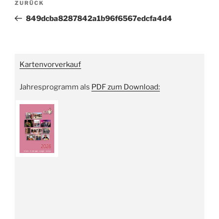
Vorheriger
ZURÜCK
Beitrag
849dcba8287842a1b96f6567edcfa4d4
Kartenvorverkauf
Jahresprogramm als
PDF zum Download: