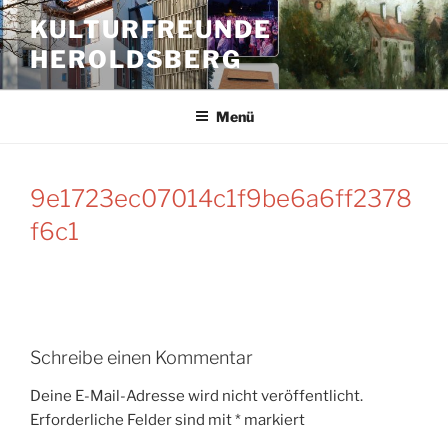
Zum
KULTURFREUNDE
Inhalt
HEROLDSBERG
springen
Menü
9e1723ec07014c1f9be6a6ff2378
f6c1
Schreibe einen Kommentar
Deine E-Mail-Adresse wird nicht veröffentlicht.
Erforderliche Felder sind mit
*
markiert