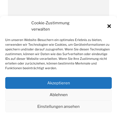
Impressum
Cookie-Zustimmung
verwalten
Um unseren Website-Besuchern ein optimales Erlebnis zu bieten,
Datenschutzverordnung
verwenden wir Technologien wie Cookies, um Geräteinformationen zu
speichern und/oder darauf zuzugreifen. Wenn Sie diesen Technologien
zustimmen, können wir Daten wie das Surfverhalten oder eindeutige
IDs auf dieser Website verarbeiten. Wenn Sie Ihre Zustimmung nicht
erteilen oder zurückziehen, können bestimmte Merkmale und
Funktionen beeinträchtigt werden.
Suche
Suchen
nach:
Akzeptieren
Ablehnen
Facebook
E-
Weißes
Mail
Schloss
Einstellungen ansehen
Heroldsberg
Datenschutzerklärung
Stolz präsentiert von WordPress