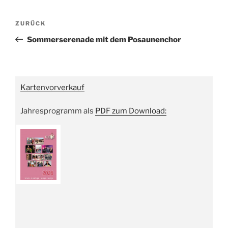
Beitragsnavigation
Vorheriger
ZURÜCK
Beitrag
Sommerserenade mit dem Posaunenchor
Kartenvorverkauf
Jahresprogramm als
PDF zum Download: