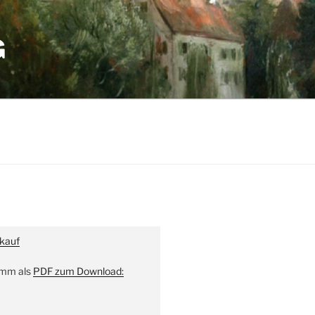
G
kauf
amm als
PDF zum Download: