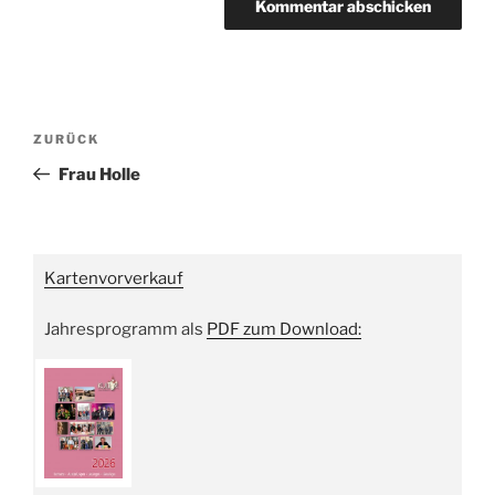
Beitragsnavigation
Vorheriger
ZURÜCK
Beitrag
Frau Holle
Kartenvorverkauf
Jahresprogramm als
PDF zum Download: