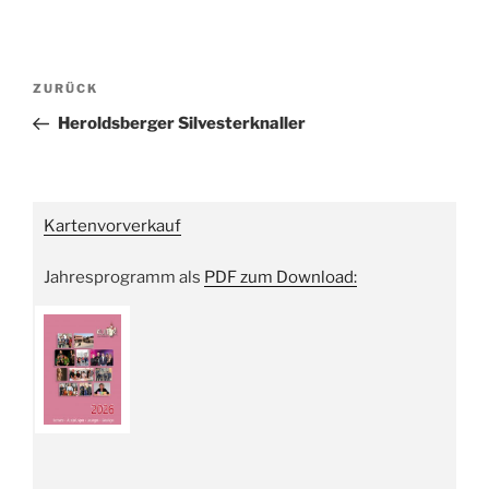
Beitragsnavigation
Vorheriger
ZURÜCK
Beitrag
Heroldsberger Silvesterknaller
Kartenvorverkauf
Jahresprogramm als
PDF zum Download: