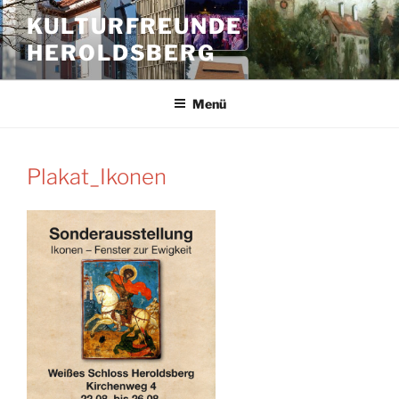
Zum
KULTURFREUNDE
Inhalt
HEROLDSBERG
springen
Menü
Plakat_Ikonen