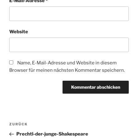
E-Mail-Adresse
*
Website
Name, E-Mail-Adresse und Website in diesem
Browser für meinen nächsten Kommentar speichern.
Beitragsnavigation
Vorheriger
ZURÜCK
Beitrag
Prechtl-der-junge-Shakespeare