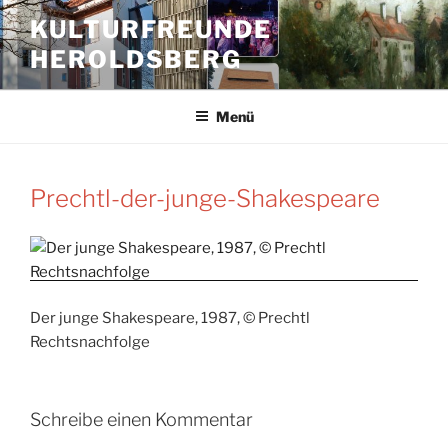
Zum
KULTURFREUNDE
Inhalt
HEROLDSBERG
springen
Menü
Prechtl-der-junge-Shakespeare
Der junge Shakespeare, 1987, © Prechtl
Rechtsnachfolge
Schreibe einen Kommentar