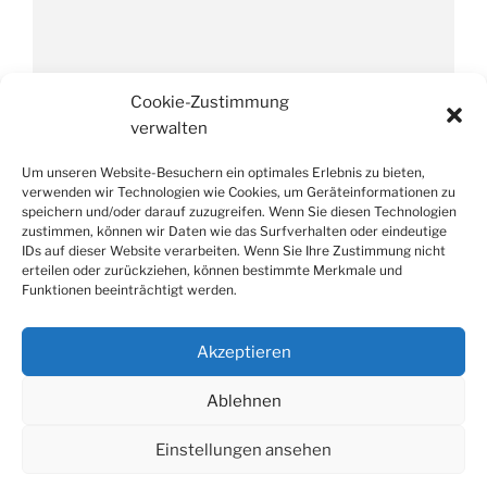
Impressum
Cookie-Zustimmung
verwalten
Um unseren Website-Besuchern ein optimales Erlebnis zu bieten,
Datenschutzverordnung
verwenden wir Technologien wie Cookies, um Geräteinformationen zu
speichern und/oder darauf zuzugreifen. Wenn Sie diesen Technologien
zustimmen, können wir Daten wie das Surfverhalten oder eindeutige
IDs auf dieser Website verarbeiten. Wenn Sie Ihre Zustimmung nicht
erteilen oder zurückziehen, können bestimmte Merkmale und
Funktionen beeinträchtigt werden.
Suche
Suchen
nach:
Akzeptieren
Ablehnen
Facebook
E-
Weißes
Mail
Schloss
Einstellungen ansehen
Heroldsberg
Datenschutzerklärung
Stolz präsentiert von WordPress