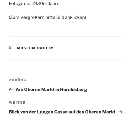
Fotografie, 1930er Jahre
(Zum Vergrößern bitte Bild anklicken)
KATEGORIEN
MUSEUM DAHEIM
Beitragsnavigation
Vorheriger
ZURÜCK
Beitrag
Am Oberen Markt in Heroldsberg
Nächster
WEITER
Beitrag
Blick von der Langen Gasse auf den Oberen Markt