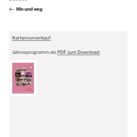
Vorheriger
Beitrag
Hin und weg
Kartenvorverkauf
Jahresprogramm als
PDF zum Download: