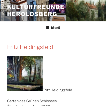
Zum
KULTURFREUNDE
Inhalt
HEROLDSBERG
springen
Menü
Fritz Heidingsfeld
Fritz Heidingsfeld
Garten des Grünen Schlosses