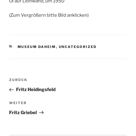
Öl auf Leinwand, um 1950
(Zum Vergrößern bitte Bild anklicken)
KATEGORIEN
MUSEUM DAHEIM
,
UNCATEGORIZED
Beitragsnavigation
Vorheriger
ZURÜCK
Beitrag
Fritz Heidingsfeld
Nächster
WEITER
Beitrag
Fritz Griebel