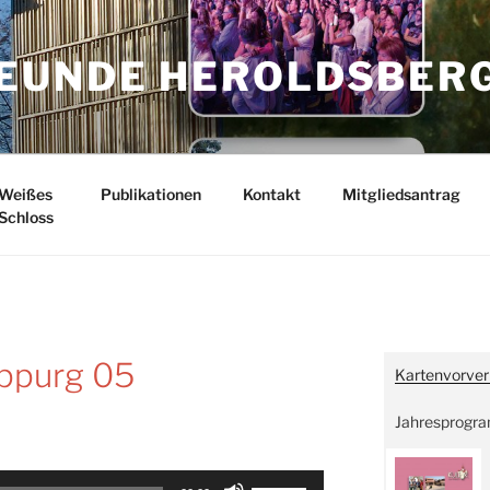
EUNDE HEROLDSBER
Weißes
Publikationen
Kontakt
Mitgliedsantrag
Schloss
appurg 05
Kartenvorver
Jahresprogr
Pfeiltasten