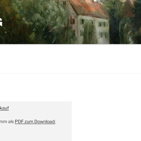
G
kauf
amm als
PDF zum Download: