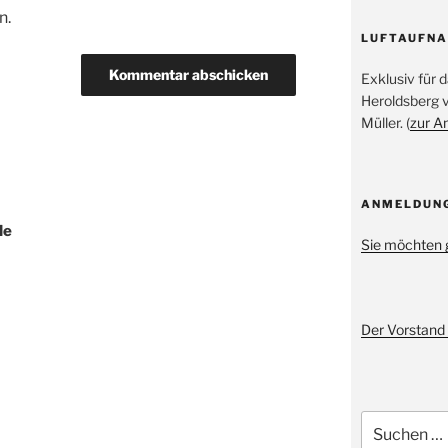
n.
LUFTAUFN
Exklusiv für
Heroldsberg 
Müller. (
zur A
ANMELDUN
le
Sie möchten 
Der Vorstand 
Suche
nach: