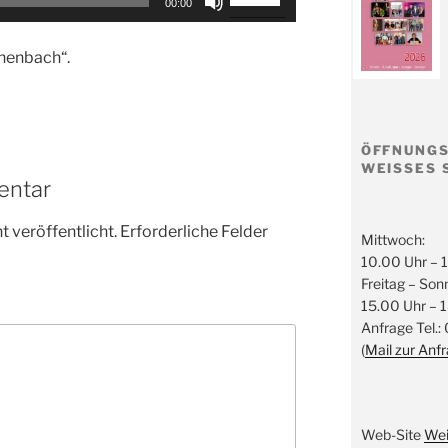
00:00
Hoch/Runter
benutzen,
henbach“.
um
die
Lautstärke
zu
ÖFFNUNGS
regeln.
WEISSES 
entar
 veröffentlicht.
Erforderliche Felder
Mittwoch:
10.00 Uhr – 
Freitag – Son
15.00 Uhr – 
Anfrage Tel.:
(
Mail zur Anf
Web-Site
Wei