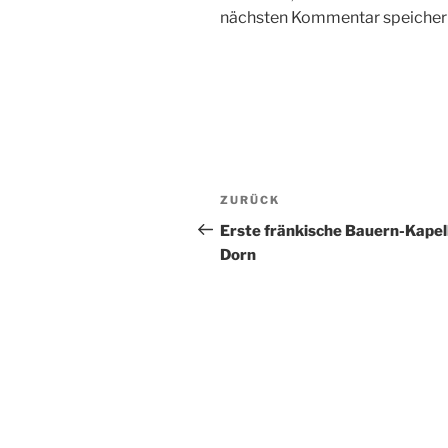
nächsten Kommentar speicher
Beitragsnavigation
Vorheriger
ZURÜCK
Beitrag
Erste fränkische Bauern-Kapel
Dorn