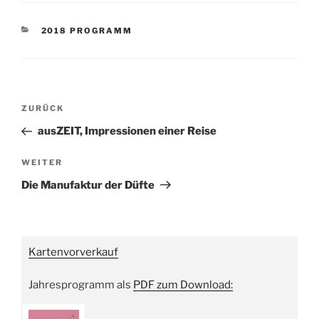
KATEGORIEN
2018 PROGRAMM
Beitragsnavigation
Vorheriger
ZURÜCK
Beitrag
ausZEIT, Impressionen einer Reise
Nächster
WEITER
Beitrag
Die Manufaktur der Düfte
Kartenvorverkauf
Jahresprogramm als
PDF zum Download: