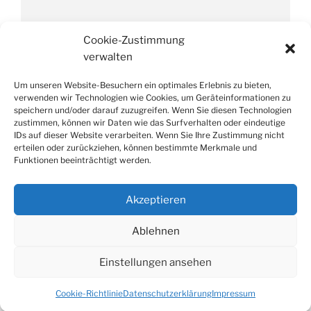
Impressum
Cookie-Zustimmung
verwalten
Um unseren Website-Besuchern ein optimales Erlebnis zu bieten,
Datenschutzverordnung
verwenden wir Technologien wie Cookies, um Geräteinformationen zu
speichern und/oder darauf zuzugreifen. Wenn Sie diesen Technologien
zustimmen, können wir Daten wie das Surfverhalten oder eindeutige
IDs auf dieser Website verarbeiten. Wenn Sie Ihre Zustimmung nicht
erteilen oder zurückziehen, können bestimmte Merkmale und
Funktionen beeinträchtigt werden.
Suche
Suchen
nach:
Akzeptieren
Ablehnen
Facebook
E-
Weißes
Mail
Schloss
Einstellungen ansehen
Heroldsberg
Datenschutzerklärung
Stolz präsentiert von WordPress
Cookie-Richtlinie
Datenschutzerklärung
Impressum