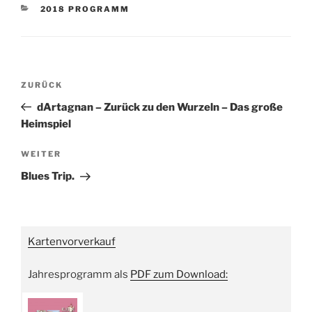
KATEGORIEN
2018 PROGRAMM
Beitragsnavigation
Vorheriger
ZURÜCK
Beitrag
dArtagnan – Zurück zu den Wurzeln – Das große
Heimspiel
Nächster
WEITER
Beitrag
Blues Trip.
Kartenvorverkauf
Jahresprogramm als
PDF zum Download: