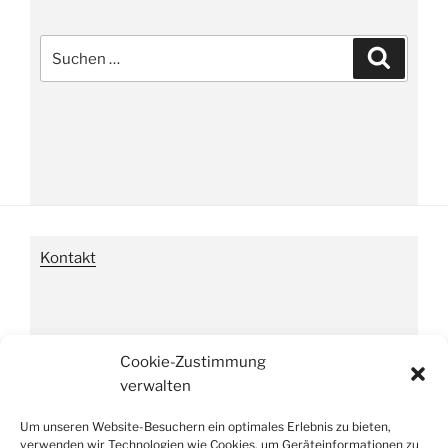
Suche
Suchen
nach:
Kontakt
Impressum
Cookie-Zustimmung
verwalten
Um unseren Website-Besuchern ein optimales Erlebnis zu bieten,
Datenschutzverordnung
verwenden wir Technologien wie Cookies, um Geräteinformationen zu